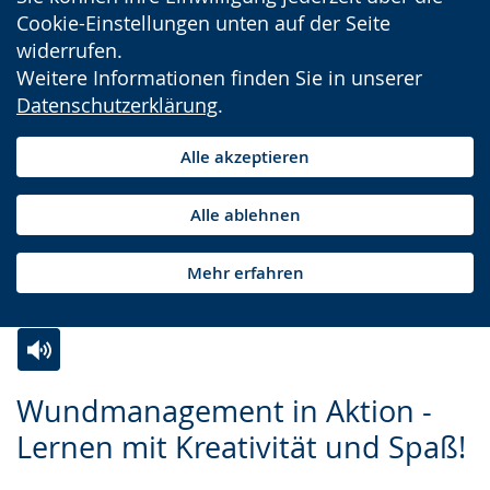
Cookie-Einstellungen unten auf der Seite
widerrufen.
Weitere Informationen finden Sie in unserer
Datenschutzerklärung
.
Alle akzeptieren
Alle ablehnen
Mehr erfahren
Zur
Aktiviere
Ein
Wundmanagement in Aktion -
Leichten
Audio-
Video
Lernen mit Kreativität und Spaß!
Sprache
Unterstützung.
in
wechseln.
Deutscher