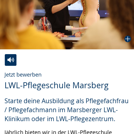
Zur
Aktiviere
Ein
Jetzt bewerben
Leichten
Audio-
Video
LWL-Pflegeschule Marsberg
Sprache
Unterstützung.
in
wechseln.
Deutscher
Starte deine Ausbildung als Pflegefachfrau
Gebärdensprache
/ Pflegefachmann im Marsberger LWL-
wird
Klinikum oder im LWL-Pflegezentrum.
angezeigt.
Jährlich bieten wir in der LWL-Pflegeschule