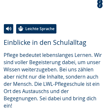
Duales Studium
Stimmen zur Ausbildung
Leitung & Kollegium
Aktivitäten & Aktuelles
Leichte Sprache
Zur
Aktiviere
Ein
Einblicke in den Schulalltag
Leichten
Audio-
Video
Sprache
Unterstützung.
in
Pflege bedeutet lebenslanges Lernen. Wir
wechseln.
Deutscher
sind voller Begeisterung dabei, um unser
Gebärdensprache
Wissen weiterzugeben. Bei uns zählen
wird
aber nicht nur die Inhalte, sondern auch
angezeigt.
der Mensch. Die LWL-Pflegeschule ist ein
Ort des Austauschs und der
Begegnungen. Sei dabei und bring dich
ein!