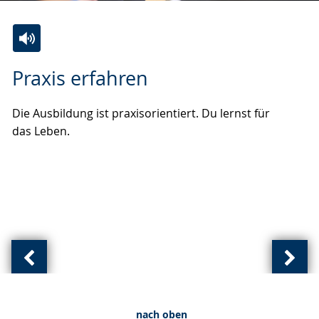
Zur
Aktiviere
Ein
Praxis erfahren
Leichten
Audio-
Video
Sprache
Unterstützung.
in
Die Ausbildung ist praxisorientiert. Du lernst für
wechseln.
Deutscher
das Leben.
Gebärdensprache
wird
angezeigt.
Vorherige
Näch
Ansicht:
Ansic
(
(
nach oben