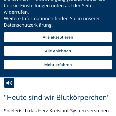
Cookie-Einstellungen unten auf der Seite
widerrufen.
Weitere Informationen finden Sie in unserer
Datenschutzerklärung
.
Alle akzeptieren
Alle ablehnen
Mehr erfahren
Zur
Aktiviere
Ein
"Heute sind wir Blutkörperchen"
Leichten
Audio-
Video
Sprache
Unterstützung.
in
Spielerisch das Herz-Kreislauf-System verstehen
wechseln.
Deutscher